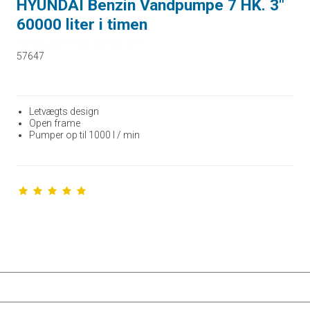
HYUNDAI Benzin Vandpumpe 7 HK. 3"
60000 liter i timen
HYUNDAI POWER PRODUCTS
57647
Letvægts design
Open frame
Pumper op til 1000 l / min