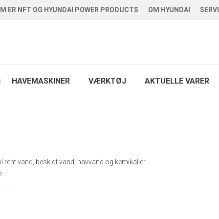
M ER NFT OG HYUNDAI POWER PRODUCTS
OM HYUNDAI
SERV
HAVEMASKINER
VÆRKTØJ
AKTUELLE VARER
il rent vand, beskidt vand, havvand og kemikalier.
e.
te os
.