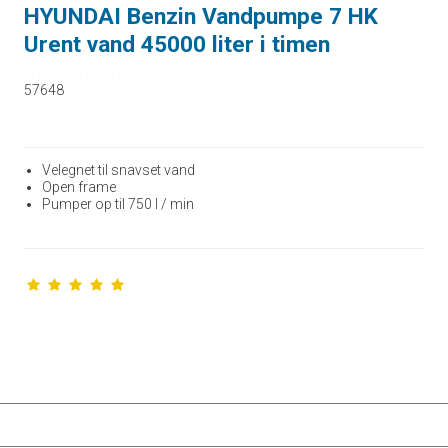
HYUNDAI Benzin Vandpumpe 7 HK
Urent vand 45000 liter i timen
HYUNDAI POWER PRODUCTS
57648
Velegnet til snavset vand
Open frame
Pumper op til 750 l / min