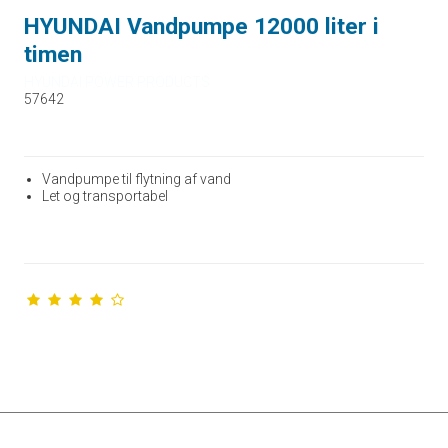
HYUNDAI Vandpumpe 12000 liter i
timen
HYUNDAI POWER PRODUCTS
57642
Vandpumpe til flytning af vand
Let og transportabel