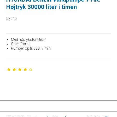
Højtryk 30000 liter i timen
HYUNDAI POWER PRODUCTS
57645
Med højtryksfunktion
Open frame
Pumper op til 500 l / min