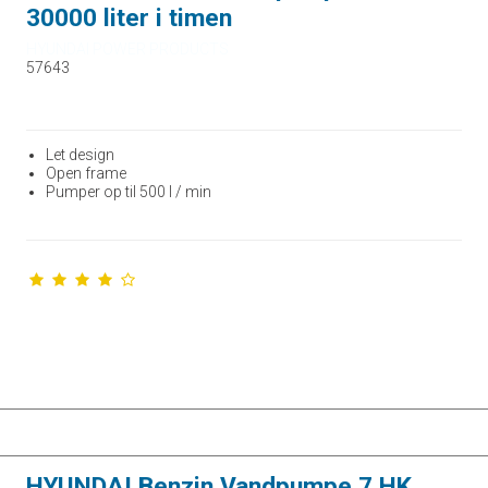
30000 liter i timen
HYUNDAI POWER PRODUCTS
57643
Let design
Open frame
Pumper op til 500 l / min
HYUNDAI Benzin Vandpumpe 7 HK.