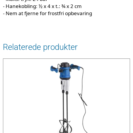
- Hanekobling:
½ x 4 x t.: ¾ x 2 cm
- Nem at fjerne for frostfri opbevaring
Relaterede produkter